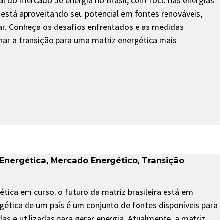
l do mercado de energia no Brasil, com foco nas energias
 está aproveitando seu potencial em fontes renováveis,
lar. Conheça os desafios enfrentados e as medidas
nar a transição para uma matriz energética mais
 Energética
,
Mercado Energético
,
Transição
ica em curso, o futuro da matriz brasileira está em
gética de um país é um conjunto de fontes disponíveis para
das e utilizadas para gerar energia. Atualmente, a matriz