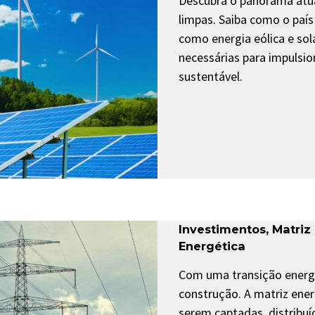
Descubra o panorama atua
limpas. Saiba como o país
como energia eólica e so
necessárias para impulsio
sustentável.
Investimentos
,
Matriz
Energética
Com uma transição energét
construção. A matriz ener
serem captadas, distribuí