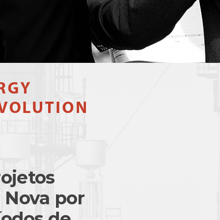
ojetos
a Nova por
íodos de