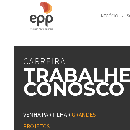
NEGÓCIO
S
CARREIRA
TRABALH
CONOSCO
VENHA PARTILHAR
GRANDES
PROJETOS