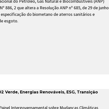
acional do Petróleo, Gás Natural e Biocombustíveis (ANP)
º 886, 2 que altera a Resolução ANP nº 685, de 29 de junho
 especificação do biometano de aterros sanitários e
de esgoto.
O2 Verde
,
Energias Renováveis
,
ESG
,
Transição
 Painel Intergovernamental sobre Mudanças Climáticas