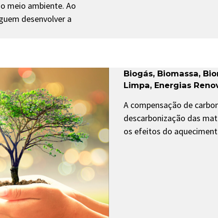
no meio ambiente. Ao
eguem desenvolver a
Biogás
,
Biomassa
,
Bi
Limpa
,
Energias Reno
A compensação de carbon
descarbonização das matri
os efeitos do aquecimento