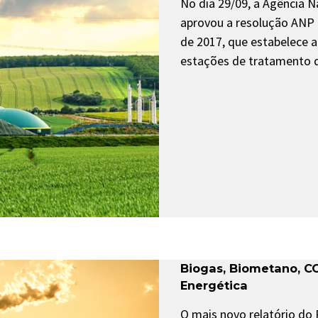
No dia 29/09, a Agência N
aprovou a resolução ANP N
de 2017, que estabelece a
estações de tratamento 
Biogas
,
Biometano
,
C
Energética
O mais novo relatório do