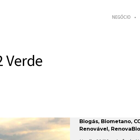
NEGÓCIO
2 Verde
Biogás
,
Biometano
,
C
Renovável
,
RenovaBi