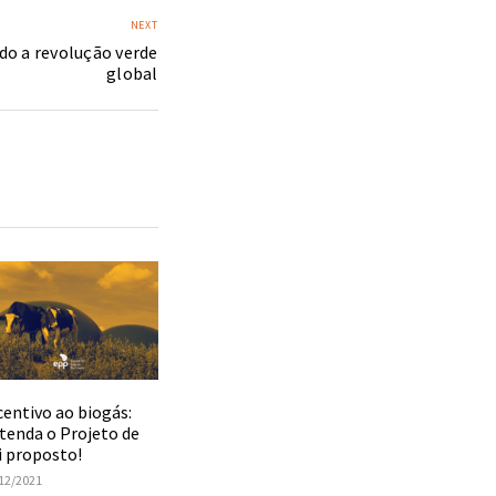
NEXT
ndo a revolução verde
global
centivo ao biogás:
tenda o Projeto de
i proposto!
12/2021