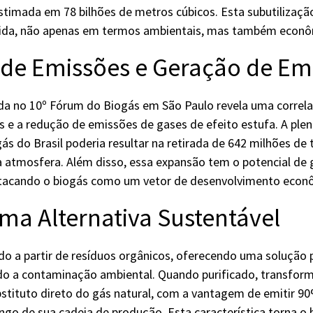
stimada em 78 bilhões de metros cúbicos. Esta subutilizaç
ida, não apenas em termos ambientais, mas também econô
de Emissões e Geração de E
da no 10º Fórum do Biogás em São Paulo revela uma correla
 e a redução de emissões de gases de efeito estufa. A plen
ás do Brasil poderia resultar na retirada de 642 milhões de
a atmosfera. Além disso, essa expansão tem o potencial de 
tacando o biogás como um vetor de desenvolvimento econô
ma Alternativa Sustentável
do a partir de resíduos orgânicos, oferecendo uma solução
ndo a contaminação ambiental. Quando purificado, transfor
stituto direto do gás natural, com a vantagem de emitir 
ongo de sua cadeia de produção. Esta característica torna o