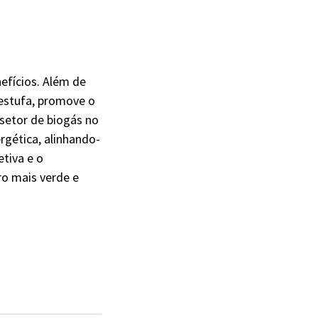
efícios. Além de
 estufa, promove o
setor de biogás no
rgética, alinhando-
tiva e o
ro mais verde e