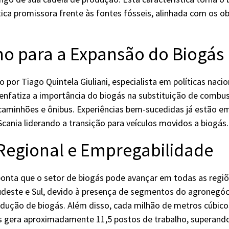
tica promissora frente às fontes fósseis, alinhada com os ob
o para a Expansão do Biogás
por Tiago Quintela Giuliani, especialista em políticas nacio
 enfatiza a importância do biogás na substituição de combust
caminhões e ônibus. Experiências bem-sucedidas já estão 
ania liderando a transição para veículos movidos a biogás.
Regional e Empregabilidade
nta que o setor de biogás pode avançar em todas as regiõ
udeste e Sul, devido à presença de segmentos do agronegó
dução de biogás. Além disso, cada milhão de metros cúbic
s gera aproximadamente 11,5 postos de trabalho, superand