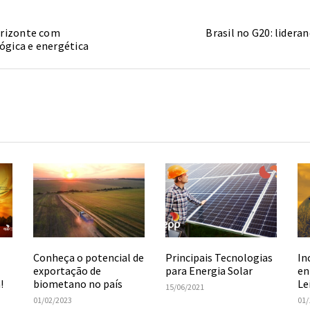
orizonte com
Brasil no G20: lidera
ógica e energética
Conheça o potencial de
Principais Tecnologias
In
exportação de
para Energia Solar
en
!
biometano no país
Le
15/06/2021
01/02/2023
01/