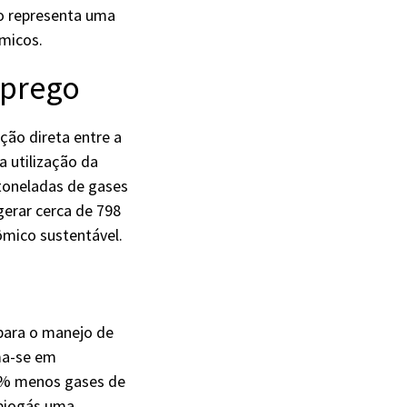
ão representa uma
micos.
mprego
ção direta entre a
a utilização da
 toneladas de gases
gerar cerca de 798
mico sustentável.
 para o manejo de
ma-se em
90% menos gases de
 biogás uma