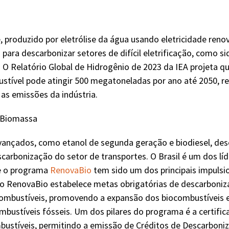
, produzido por eletrólise da água usando eletricidade reno
ara descarbonizar setores de difícil eletrificação, como si
 O Relatório Global de Hidrogênio de 2023 da IEA projeta q
stível pode atingir 500 megatoneladas por ano até 2050, r
 as emissões da indústria.
 Biomassa
vançados, como etanol de segunda geração e biodiesel, 
escarbonização do setor de transportes. O Brasil é um dos lí
 e o programa
RenovaBio
tem sido um dos principais impulsi
o RenovaBio estabelece metas obrigatórias de descarboniz
combustíveis, promovendo a expansão dos biocombustíveis 
bustíveis fósseis. Um dos pilares do programa é a certifi
ustíveis, permitindo a emissão de Créditos de Descarboniz