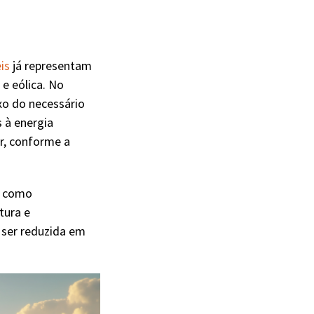
is
já representam
e eólica. No
xo do necessário
 à energia
r, conforme a
s como
tura e
 ser reduzida em