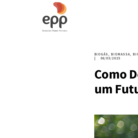
BIOGÁS
BIOMASSA
BI
06/03/2025
Como D
um Futu