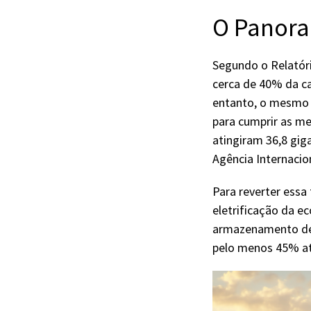
O Panora
Segundo o Relatóri
cerca de 40% da ca
entanto, o mesmo r
para cumprir as me
atingiram 36,8 gi
Agência Internacion
Para reverter ess
eletrificação da e
armazenamento de c
pelo menos 45% até