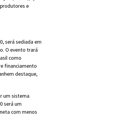
 produtores e
0, será sediada em
o. O evento trará
rasil como
re financiamento
nhem destaque,
ir um sistema
30 será um
laneta com menos