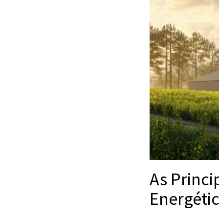
As Princi
Energéti