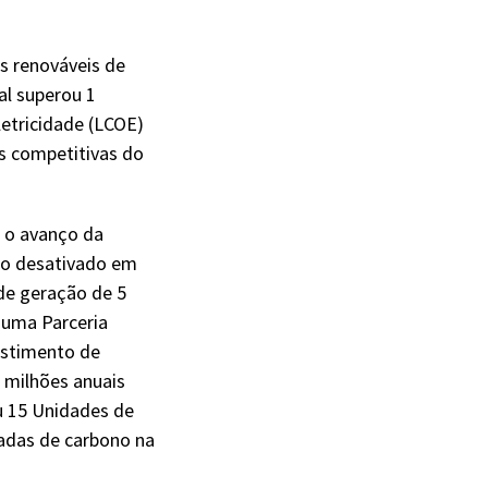
es renováveis de
l superou 1
letricidade (LCOE)
s competitivas do
 o avanço da
io desativado em
de geração de 5
e uma Parceria
estimento de
 milhões anuais
ou 15 Unidades de
ladas de carbono na