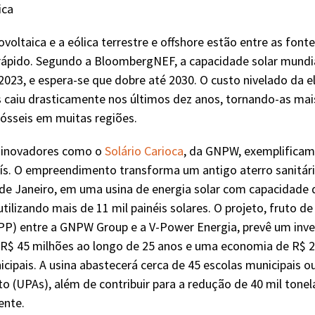
ica
ovoltaica e a eólica terrestre e offshore estão entre as font
rápido. Segundo a BloombergNEF, a capacidade solar mundia
023, e espera-se que dobre até 2030. O custo nivelado da e
 caiu drasticamente nos últimos dez anos, tornando-as mai
ósseis em muitas regiões.
s inovadores como o
Solário Carioca
, da GNPW, exemplificam
aís. O empreendimento transforma um antigo aterro sanitár
 de Janeiro, em uma usina de energia solar com capacidade 
ilizando mais de 11 mil painéis solares. O projeto, fruto d
PPP) entre a GNPW Group e a V-Power Energia, prevê um inv
$ 45 milhões ao longo de 25 anos e uma economia de R$ 2
icipais. A usina abastecerá cerca de 45 escolas municipais 
 (UPAs), além de contribuir para a redução de 40 mil tone
ente.