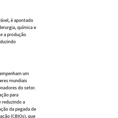
vável, é apontado
derurgia, química e
ue a produção
eduzindo
desempenham um
deres mundiais
onadores do setor.
ação para
e reduzindo a
cação da pegada de
ação (CBIOs), que