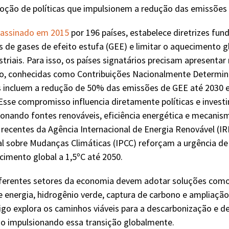
oção de políticas que impulsionem a redução das emissões
assinado em 2015
por 196 países, estabelece diretrizes fu
s de gases de efeito estufa (GEE) e limitar o aquecimento g
striais. Para isso, os países signatários precisam apresenta
o, conhecidas como Contribuições Nacionalmente Determin
s incluem a redução de 50% das emissões de GEE até 2030 e
Esse compromisso influencia diretamente políticas e invest
ionando fontes renováveis, eficiência energética e mecanis
recentes da Agência Internacional de Energia Renovável (IR
l sobre Mudanças Climáticas (IPCC) reforçam a urgência de
cimento global a 1,5ºC até 2050.
ferentes setores da economia devem adotar soluções como 
energia, hidrogênio verde, captura de carbono e ampliação
igo explora os caminhos viáveis para a descarbonização e de
ão impulsionando essa transição globalmente.