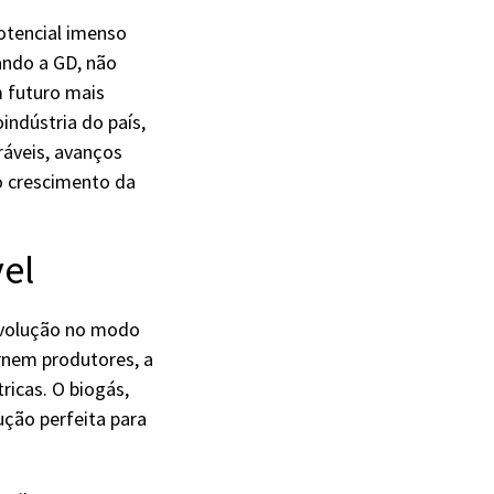
potencial imenso
ando a GD, não
 futuro mais
indústria do país,
ráveis, avanços
o crescimento da
vel
evolução no modo
rnem produtores, a
ricas. O biogás,
ção perfeita para