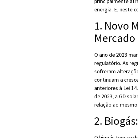
principalmente at
energia. E, neste 
1. Novo 
Mercado
O ano de 2023 marc
regulatório. As re
sofreram alteraçõ
continuam a cresce
anteriores à Lei 14
de 2023, a GD sol
relação ao mesmo 
2. Biogás
O biogás tem se d