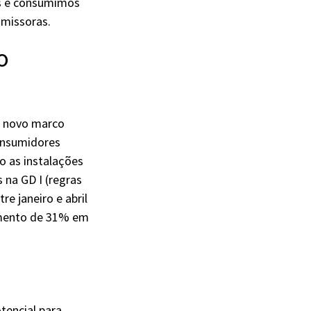
os e consumimos
omissoras.
o
lo novo marco
onsumidores
 as instalações
 na GD I (regras
re janeiro e abril
imento de 31% em
tencial para