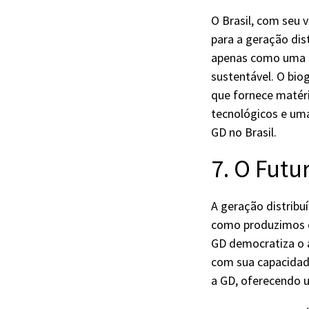
O Brasil, com seu 
para a geração dis
apenas como uma f
sustentável. O bio
que fornece matéri
tecnológicos e um
GD no Brasil.
7. O Futu
A geração distrib
como produzimos e
GD democratiza o a
com sua capacidade
a GD, oferecendo u