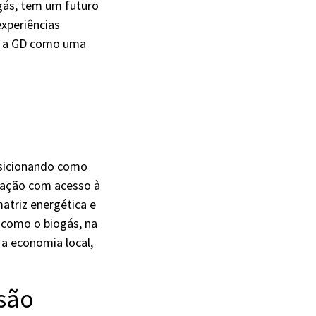
ogás, tem um futuro
experiências
ar a GD como uma
posicionando como
lação com acesso à
matriz energética e
 como o biogás, na
a economia local,
nsão