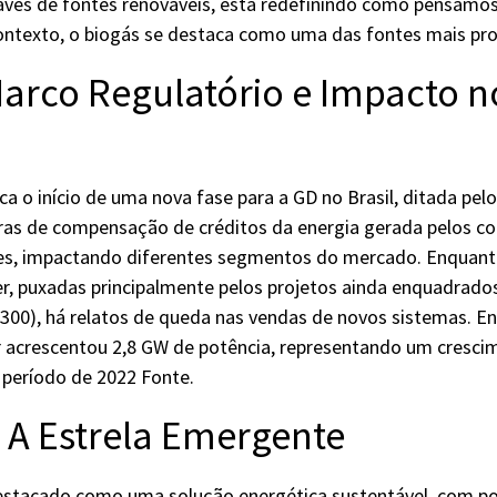
ravés de fontes renováveis, está redefinindo como pensam
contexto, o biogás se destaca como uma das fontes mais pr
Marco Regulatório e Impacto n
a o início de uma nova fase para a GD no Brasil, ditada pe
gras de compensação de créditos da energia gerada pelos c
es, impactando diferentes segmentos do mercado. Enquanto
r, puxadas principalmente pelos projetos ainda enquadrados
.300), há relatos de queda nas vendas de novos sistemas. Ent
ar acrescentou 2,8 GW de potência, representando um cresc
período de 2022 Fonte.
: A Estrela Emergente
estacado como uma solução energética sustentável, com po