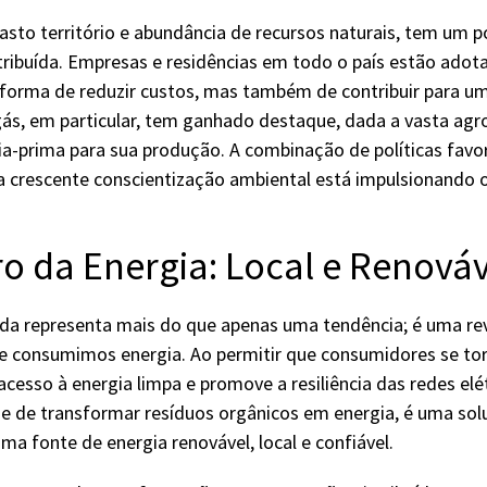
vasto território e abundância de recursos naturais, tem um 
tribuída. Empresas e residências em todo o país estão adot
orma de reduzir custos, mas também de contribuir para um
gás, em particular, tem ganhado destaque, dada a vasta agro
a-prima para sua produção. A combinação de políticas favo
a crescente conscientização ambiental está impulsionando 
ro da Energia: Local e Renová
uída representa mais do que apenas uma tendência; é uma r
 consumimos energia. Ao permitir que consumidores se to
cesso à energia limpa e promove a resiliência das redes elét
 de transformar resíduos orgânicos em energia, é uma solu
ma fonte de energia renovável, local e confiável.