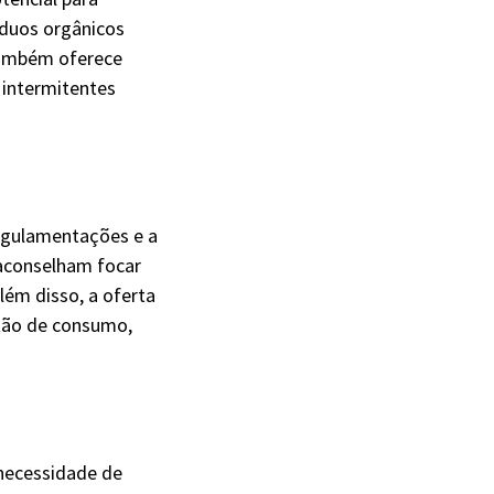
síduos orgânicos
 também oferece
 intermitentes
egulamentações e a
 aconselham focar
lém disso, a oferta
stão de consumo,
 necessidade de