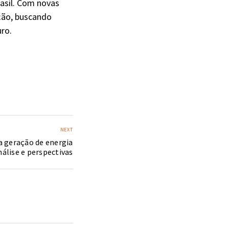
asil. Com novas
ção, buscando
ro.
NEXT
a geração de energia
nálise e perspectivas